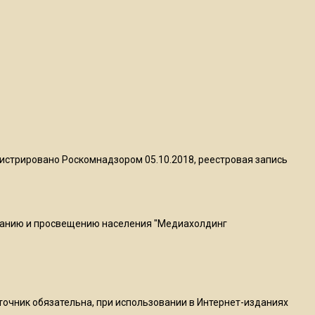
пиццы валяются на полу
16:53
Роман Терюшков назвал
причину банкротства
«Химок»
13:27
В Подмосковье прекратили
истрировано Роскомнадзором 05.10.2018, реестровая запись
гражданство 88 человек и
аннулировали 2600 ВНЖ
ванию и просвещению населения "Медиахолдинг
20:56
Сотрудники хлебозавода в
Балашихе массово
увольняются из-за жары в
цехах
сточник обязательна, при использовании в Интернет-изданиях