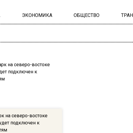
А
ЭКОНОМИКА
ОБЩЕСТВО
ТРА
рк на северо-востоке
удет подключен к
тям