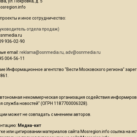
ва, ул. Покровка, д. 5
sregion.info
проекты и иное сотрудничество:
уководитель отдела продаж)
osnmedia.ru
09 936-02-90
ые email:
reklama@osnmedia.ru
,
adv@osnmedia.ru
95 004-56-11
ие Информационное агентство "Вести Московского региона" зарег
861.
Автономная некоммерческая организация содействия информиро
 служба новостей" (ОГРН 1187700006328).
ции может не совпадать с мнением авторов.
ентацию:
Медиа-кит
ке или цитировании материалов сайта Mosregion.info ссылка на и