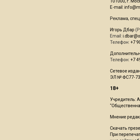
101000, г. Моск
E-mail:
info@mo
Реклама, спец
Игорь Дбар
(Р
Email:
i.dbar@
Телефон:
+7 9
Дополнительн
Телефон:
+7 4
Сетевое издан
ЭЛ № ФС77-73
18+
Учредитель: 
"Общественная
Мнение редак
Скачать през
При перепечат