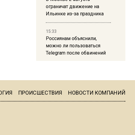
ограничат движение на
Ильинке из-за праздника
15:33
Россиянам объяснили,
можно ли пользоваться
Telegram после обвинений
против Дурова
22:24
На Москву обрушится до 17
литров дождя на
ОГИЯ
ПРОИСШЕСТВИЯ
НОВОСТИ КОМПАНИЙ
квадратный метр
13:50
Опубликовано видео с
Коломенского хлебозавода: