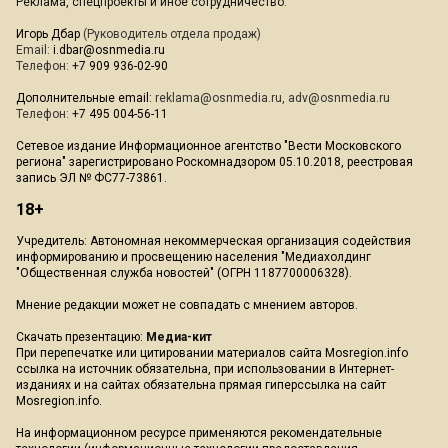
Реклама, спецпроекты и иное сотрудничество:
Игорь Дбар
(Руководитель отдела продаж)
Email:
i.dbar@osnmedia.ru
Телефон:
+7 909 936-02-90
Дополнительные email:
reklama@osnmedia.ru
,
adv@osnmedia.ru
Телефон:
+7 495 004-56-11
Сетевое издание Информационное агентство "Вести Московского
региона" зарегистрировано Роскомнадзором 05.10.2018, реестровая
запись ЭЛ № ФС77-73861.
18+
Учредитель: Автономная некоммерческая организация содействия
информированию и просвещению населения "Медиахолдинг
"Общественная служба новостей" (ОГРН 1187700006328).
Мнение редакции может не совпадать с мнением авторов.
Скачать презентацию:
Медиа-кит
При перепечатке или цитировании материалов сайта Mosregion.info
ссылка на источник обязательна, при использовании в Интернет-
изданиях и на сайтах обязательна прямая гиперссылка на сайт
Mosregion.info.
На информационном ресурсе применяются рекомендательные