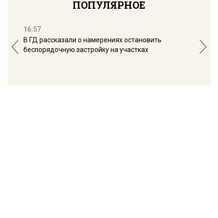
ПОПУЛЯРНОЕ
16:57
13:
В ГД рассказали о намерениях остановить
Соб
беспорядочную застройку на участках
пол