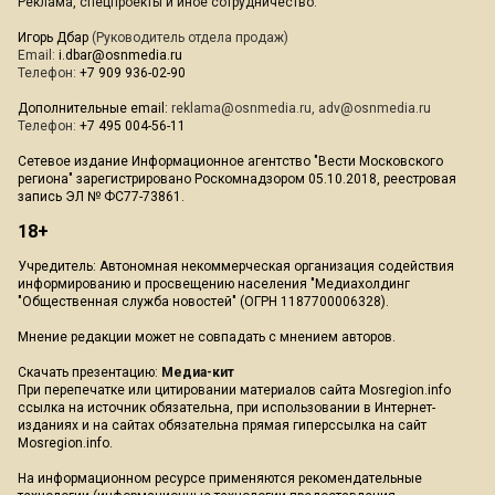
Реклама, спецпроекты и иное сотрудничество:
Игорь Дбар
(Руководитель отдела продаж)
Email:
i.dbar@osnmedia.ru
Телефон:
+7 909 936-02-90
Дополнительные email:
reklama@osnmedia.ru
,
adv@osnmedia.ru
Телефон:
+7 495 004-56-11
Сетевое издание Информационное агентство "Вести Московского
региона" зарегистрировано Роскомнадзором 05.10.2018, реестровая
запись ЭЛ № ФС77-73861.
18+
Учредитель: Автономная некоммерческая организация содействия
информированию и просвещению населения "Медиахолдинг
"Общественная служба новостей" (ОГРН 1187700006328).
Мнение редакции может не совпадать с мнением авторов.
Скачать презентацию:
Медиа-кит
При перепечатке или цитировании материалов сайта Mosregion.info
ссылка на источник обязательна, при использовании в Интернет-
изданиях и на сайтах обязательна прямая гиперссылка на сайт
Mosregion.info.
На информационном ресурсе применяются рекомендательные