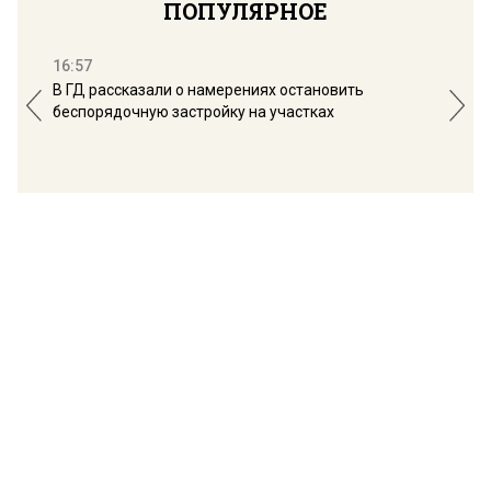
ПОПУЛЯРНОЕ
16:57
13:
В ГД рассказали о намерениях остановить
Соб
беспорядочную застройку на участках
пол