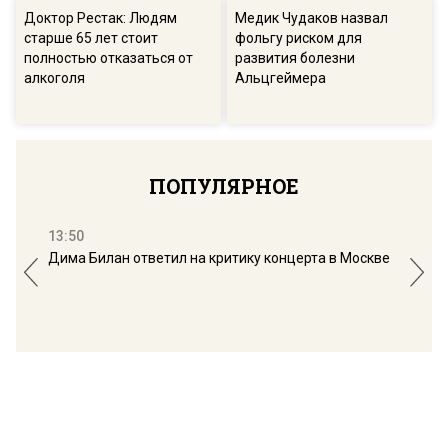
Доктор Рестак: Людям
Медик Чудаков назвал
старше 65 лет стоит
фольгу риском для
полностью отказаться от
развития болезни
алкоголя
Альцгеймера
Daily Mail: лекарства против
Первую операцию по
болезни Альцгеймера
лечению болезни
могут быть бесполезны для
Паркинсона провели в
80% людей
Челябинске