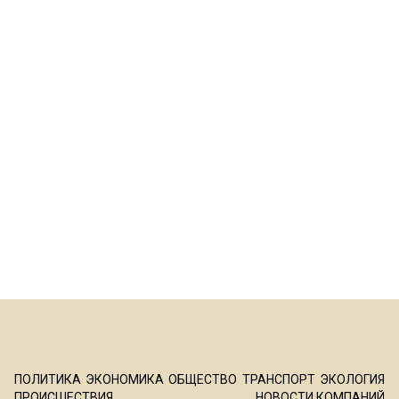
Ученые ИНЦ РАН:
Annals of Neurology: из-за
перспективные лекарства
стресса повышается риск
от Альцгеймера могут
заболеть Альцгеймером
ускорить патологию