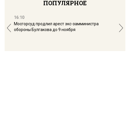
ПОПУЛЯРНОЕ
16:10
13:
Мосгорсуд продлил арест экс-замминистра
Дим
обороны Булгакова до 9 ноября