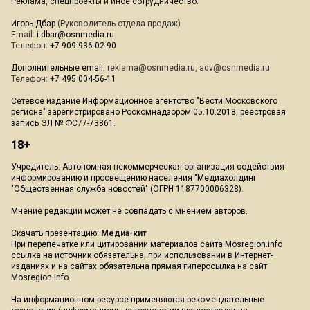
Реклама, спецпроекты и иное сотрудничество:
Игорь Дбар
(Руководитель отдела продаж)
Email:
i.dbar@osnmedia.ru
Телефон:
+7 909 936-02-90
Дополнительные email:
reklama@osnmedia.ru
,
adv@osnmedia.ru
Телефон:
+7 495 004-56-11
Сетевое издание Информационное агентство "Вести Московского
региона" зарегистрировано Роскомнадзором 05.10.2018, реестровая
запись ЭЛ № ФС77-73861.
18+
Учредитель: Автономная некоммерческая организация содействия
информированию и просвещению населения "Медиахолдинг
"Общественная служба новостей" (ОГРН 1187700006328).
Мнение редакции может не совпадать с мнением авторов.
Скачать презентацию:
Медиа-кит
При перепечатке или цитировании материалов сайта Mosregion.info
ссылка на источник обязательна, при использовании в Интернет-
изданиях и на сайтах обязательна прямая гиперссылка на сайт
Mosregion.info.
На информационном ресурсе применяются рекомендательные