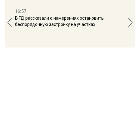
16:57
13:
В ГД рассказали о намерениях остановить
Соб
беспорядочную застройку на участках
пол