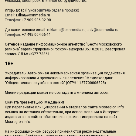
Реклама, спецпроекты и иное сотрудничество:
Игорь Дбар
(Руководитель отдела продаж)
Email:
i.dbar@osnmedia.ru
Телефон:
+7 909 936-02-90
Дополнительные email:
reklama@osnmedia.ru
,
adv@osnmedia.ru
Телефон:
+7 495 004-56-11
Сетевое издание Информационное агентство "Вести Московского
региона" зарегистрировано Роскомнадзором 05.10.2018, реестровая
запись ЭЛ № ФС77-73861.
18+
Учредитель: Автономная некоммерческая организация содействия
информированию и просвещению населения "Медиахолдинг
"Общественная служба новостей" (ОГРН 1187700006328).
Мнение редакции может не совпадать с мнением авторов.
Скачать презентацию:
Медиа-кит
При перепечатке или цитировании материалов сайта Mosregion.info
ссылка на источник обязательна, при использовании в Интернет-
изданиях и на сайтах обязательна прямая гиперссылка на сайт
Mosregion.info.
На информационном ресурсе применяются рекомендательные