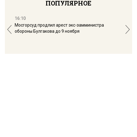
ПОПУЛЯРНОЕ
16:10
13:
Мосгорсуд продлил арест экс-замминистра
Дим
обороны Булгакова до 9 ноября