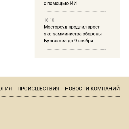
с помощью ИИ
16:10
Мосгорсуд продлил арест
экс-замминистра обороны
Булгакова до 9 ноября
13:50
Дима Билан ответил на
критику концерта в Москве
ОГИЯ
ПРОИСШЕСТВИЯ
НОВОСТИ КОМПАНИЙ
16:19
Москву и область накрыла
гроза с ливнем и ветром
16:58
В Москве 2 августа