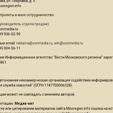
ва, ул. Покровка, д. 5
sregion.info
проекты и иное сотрудничество:
уководитель отдела продаж)
osnmedia.ru
09 936-02-90
ые email:
reklama@osnmedia.ru
,
adv@osnmedia.ru
95 004-56-11
ие Информационное агентство "Вести Московского региона" зарег
861.
Автономная некоммерческая организация содействия информиро
 служба новостей" (ОГРН 1187700006328).
ции может не совпадать с мнением авторов.
ентацию:
Медиа-кит
ке или цитировании материалов сайта Mosregion.info ссылка на и