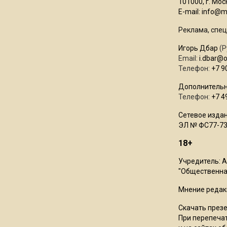
101000, г. Моск
E-mail:
info@mo
Реклама, спец
Игорь Дбар
(Р
Email:
i.dbar@
Телефон:
+7 9
Дополнительн
Телефон:
+7 4
Сетевое издан
ЭЛ № ФС77-73
18+
Учредитель: 
"Общественная
Мнение редак
Скачать през
При перепечат