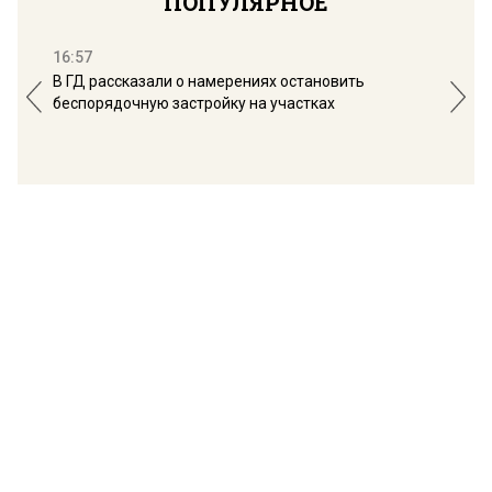
ПОПУЛЯРНОЕ
16:57
13:
В ГД рассказали о намерениях остановить
Соб
беспорядочную застройку на участках
пол