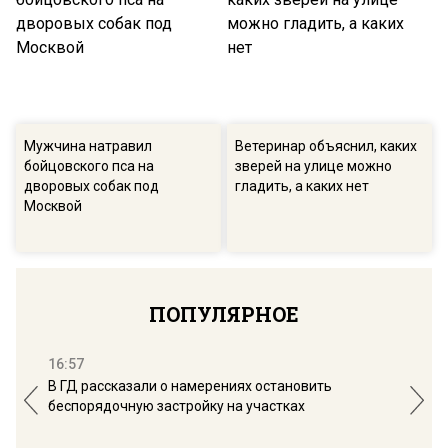
Мужчина натравил
Ветеринар объяснил, каких
бойцовского пса на
зверей на улице можно
дворовых собак под
гладить, а каких нет
Москвой
ПОПУЛЯРНОЕ
16:57
13:
В ГД рассказали о намерениях остановить
Соб
беспорядочную застройку на участках
пол