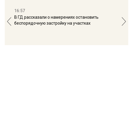
16:57
13:
В ГД рассказали о намерениях остановить
Соб
беспорядочную застройку на участках
пол