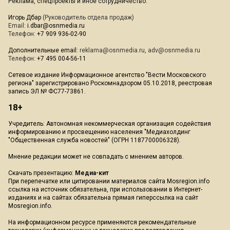
Реклама, спецпроекты и иное сотрудничество:
Игорь Дбар
(Руководитель отдела продаж)
Email:
i.dbar@osnmedia.ru
Телефон:
+7 909 936-02-90
Дополнительные email:
reklama@osnmedia.ru
,
adv@osnmedia.ru
Телефон:
+7 495 004-56-11
Сетевое издание Информационное агентство "Вести Московского
региона" зарегистрировано Роскомнадзором 05.10.2018, реестровая
запись ЭЛ № ФС77-73861.
18+
Учредитель: Автономная некоммерческая организация содействия
информированию и просвещению населения "Медиахолдинг
"Общественная служба новостей" (ОГРН 1187700006328).
Мнение редакции может не совпадать с мнением авторов.
Скачать презентацию:
Медиа-кит
При перепечатке или цитировании материалов сайта Mosregion.info
ссылка на источник обязательна, при использовании в Интернет-
изданиях и на сайтах обязательна прямая гиперссылка на сайт
Mosregion.info.
На информационном ресурсе применяются рекомендательные