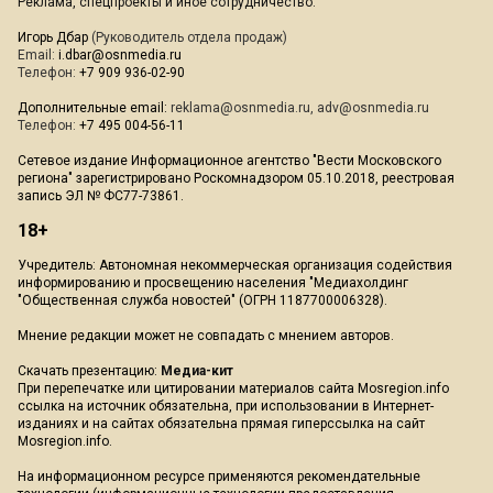
Реклама, спецпроекты и иное сотрудничество:
Игорь Дбар
(Руководитель отдела продаж)
Email:
i.dbar@osnmedia.ru
Телефон:
+7 909 936-02-90
Дополнительные email:
reklama@osnmedia.ru
,
adv@osnmedia.ru
Телефон:
+7 495 004-56-11
Сетевое издание Информационное агентство "Вести Московского
региона" зарегистрировано Роскомнадзором 05.10.2018, реестровая
запись ЭЛ № ФС77-73861.
18+
Учредитель: Автономная некоммерческая организация содействия
информированию и просвещению населения "Медиахолдинг
"Общественная служба новостей" (ОГРН 1187700006328).
Мнение редакции может не совпадать с мнением авторов.
Скачать презентацию:
Медиа-кит
При перепечатке или цитировании материалов сайта Mosregion.info
ссылка на источник обязательна, при использовании в Интернет-
изданиях и на сайтах обязательна прямая гиперссылка на сайт
Mosregion.info.
На информационном ресурсе применяются рекомендательные