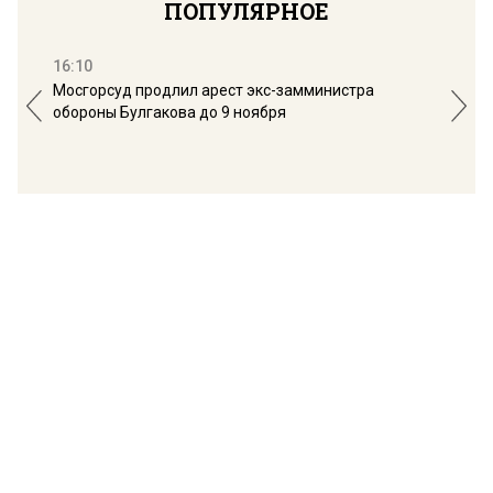
ПОПУЛЯРНОЕ
16:10
13:
Мосгорсуд продлил арест экс-замминистра
Дим
обороны Булгакова до 9 ноября