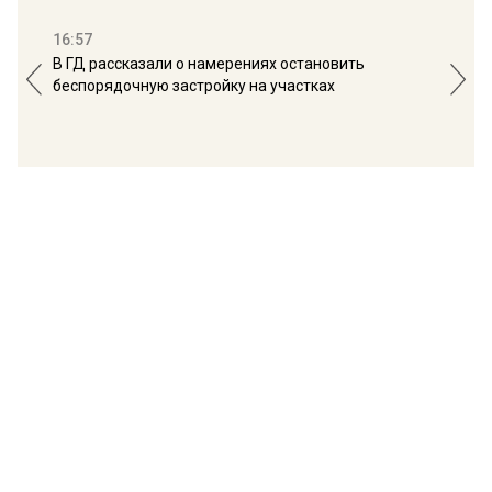
16:57
13:
В ГД рассказали о намерениях остановить
Соб
беспорядочную застройку на участках
пол