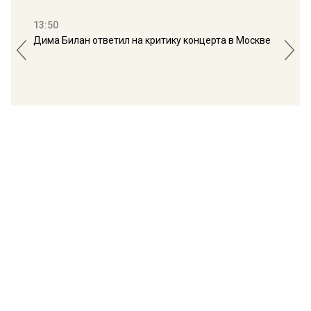
13:50
16:
Дима Билан ответил на критику концерта в Москве
Мос