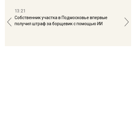
13:21
16:
Собственник участка в Подмосковье впервые
Мос
получил штраф за борщевик с помощью ИИ
обо