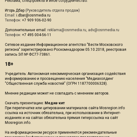
Реклама, спецпроекты и иное сотрудничество:
Игорь Дбар
(Руководитель отдела продаж)
Email:
i.dbar@osnmedia.ru
Телефон:
+7 909 936-02-90
Дополнительные email:
reklama@osnmedia.ru
,
adv@osnmedia.ru
Телефон:
+7 495 004-56-11
Сетевое издание Информационное агентство "Вести Московского
региона" зарегистрировано Роскомнадзором 05.10.2018, реестровая
запись ЭЛ № ФС77-73861.
18+
Учредитель: Автономная некоммерческая организация содействия
информированию и просвещению населения "Медиахолдинг
"Общественная служба новостей" (ОГРН 1187700006328).
Мнение редакции может не совпадать с мнением авторов.
Скачать презентацию:
Медиа-кит
При перепечатке или цитировании материалов сайта Mosregion.info
ссылка на источник обязательна, при использовании в Интернет-
изданиях и на сайтах обязательна прямая гиперссылка на сайт
Mosregion.info.
На информационном ресурсе применяются рекомендательные