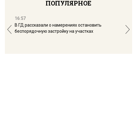
ПОПУЛЯРНОЕ
16:57
13:
В ГД рассказали о намерениях остановить
Соб
беспорядочную застройку на участках
пол