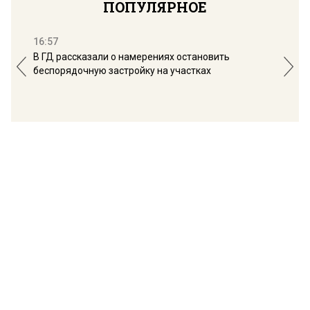
ПОПУЛЯРНОЕ
16:57
13:
В ГД рассказали о намерениях остановить
Соб
беспорядочную застройку на участках
пол