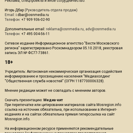
Реклама, спецпроекты и иное сотрудничество:
Игорь Дбар
(Руководитель отдела продаж)
Email:
i.dbar@osnmedia.ru
Телефон:
+7 909 936-02-90
Дополнительные email:
reklama@osnmedia.ru
,
adv@osnmedia.ru
Телефон:
+7 495 004-56-11
Сетевое издание Информационное агентство "Вести Московского
региона" зарегистрировано Роскомнадзором 05.10.2018, реестровая
запись ЭЛ № ФС77-73861.
18+
Учредитель: Автономная некоммерческая организация содействия
информированию и просвещению населения "Медиахолдинг
"Общественная служба новостей" (ОГРН 1187700006328).
Мнение редакции может не совпадать с мнением авторов.
Скачать презентацию:
Медиа-кит
При перепечатке или цитировании материалов сайта Mosregion.info
ссылка на источник обязательна, при использовании в Интернет-
изданиях и на сайтах обязательна прямая гиперссылка на сайт
Mosregion.info.
На информационном ресурсе применяются рекомендательные