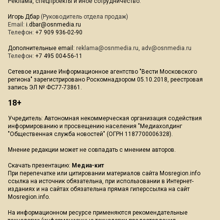
Реклама, спецпроекты и иное сотрудничество:
Игорь Дбар
(Руководитель отдела продаж)
Email:
i.dbar@osnmedia.ru
Телефон:
+7 909 936-02-90
Дополнительные email:
reklama@osnmedia.ru
,
adv@osnmedia.ru
Телефон:
+7 495 004-56-11
Сетевое издание Информационное агентство "Вести Московского
региона" зарегистрировано Роскомнадзором 05.10.2018, реестровая
запись ЭЛ № ФС77-73861.
18+
Учредитель: Автономная некоммерческая организация содействия
информированию и просвещению населения "Медиахолдинг
"Общественная служба новостей" (ОГРН 1187700006328).
Мнение редакции может не совпадать с мнением авторов.
Скачать презентацию:
Медиа-кит
При перепечатке или цитировании материалов сайта Mosregion.info
ссылка на источник обязательна, при использовании в Интернет-
изданиях и на сайтах обязательна прямая гиперссылка на сайт
Mosregion.info.
На информационном ресурсе применяются рекомендательные