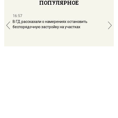
ПОПУЛЯРНОЕ
16:57
13:
В ГД рассказали о намерениях остановить
Соб
беспорядочную застройку на участках
пол