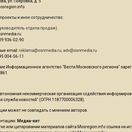
ва, ул. Покровка, д. 5
sregion.info
проекты и иное сотрудничество:
уководитель отдела продаж)
osnmedia.ru
09 936-02-90
ые email:
reklama@osnmedia.ru
,
adv@osnmedia.ru
95 004-56-11
ие Информационное агентство "Вести Московского региона" зарег
861.
Автономная некоммерческая организация содействия информиро
 служба новостей" (ОГРН 1187700006328).
ции может не совпадать с мнением авторов.
ентацию:
Медиа-кит
ке или цитировании материалов сайта Mosregion.info ссылка на и