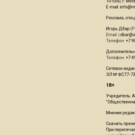
101000, г. Моск
E-mail:
info@mo
Реклама, спец
Игорь Дбар
(Р
Email:
i.dbar@
Телефон:
+7 9
Дополнительн
Телефон:
+7 4
Сетевое издан
ЭЛ № ФС77-73
18+
Учредитель: 
"Общественная
Мнение редак
Скачать през
При перепечат