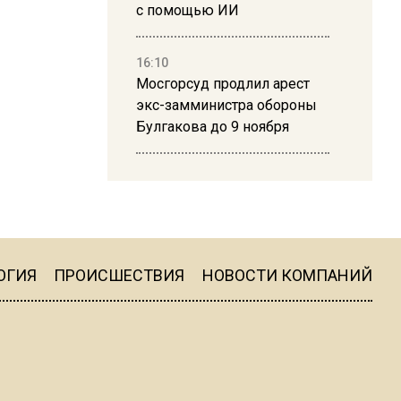
с помощью ИИ
16:10
Мосгорсуд продлил арест
экс-замминистра обороны
Булгакова до 9 ноября
13:50
Дима Билан ответил на
критику концерта в Москве
ОГИЯ
ПРОИСШЕСТВИЯ
НОВОСТИ КОМПАНИЙ
16:19
Москву и область накрыла
гроза с ливнем и ветром
16:58
В Москве 2 августа