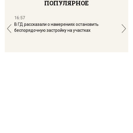
ПОПУЛЯРНОЕ
16:57
13:
В ГД рассказали о намерениях остановить
Соб
беспорядочную застройку на участках
пол