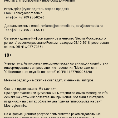
Реклама, спецпроекты и иное сотрудничество:
Игорь Дбар
(Руководитель отдела продаж)
Email:
i.dbar@osnmedia.ru
Телефон:
+7 909 936-02-90
Дополнительные email:
reklama@osnmedia.ru
,
adv@osnmedia.ru
Телефон:
+7 495 004-56-11
Сетевое издание Информационное агентство "Вести Московского
региона" зарегистрировано Роскомнадзором 05.10.2018, реестровая
запись ЭЛ № ФС77-73861.
18+
Учредитель: Автономная некоммерческая организация содействия
информированию и просвещению населения "Медиахолдинг
"Общественная служба новостей" (ОГРН 1187700006328).
Мнение редакции может не совпадать с мнением авторов.
Скачать презентацию:
Медиа-кит
При перепечатке или цитировании материалов сайта Mosregion.info
ссылка на источник обязательна, при использовании в Интернет-
изданиях и на сайтах обязательна прямая гиперссылка на сайт
Mosregion.info.
На информационном ресурсе применяются рекомендательные