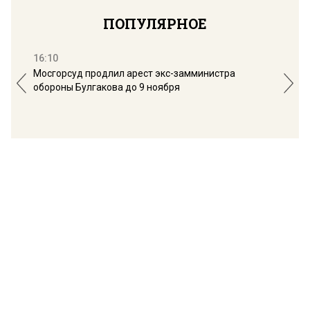
ПОПУЛЯРНОЕ
16:10
13:
Мосгорсуд продлил арест экс-замминистра
Дим
обороны Булгакова до 9 ноября