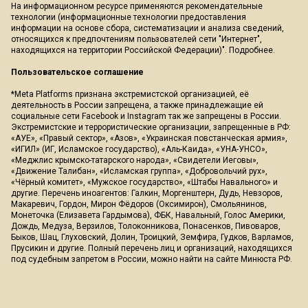
На информационном ресурсе применяются рекомендательные
технологии (информационные технологии предоставления
информации на основе сбора, систематизации и анализа сведений,
относящихся к предпочтениям пользователей сети "Интернет",
находящихся на территории Российской Федерации)".
Подробнее
.
Пользовательское соглашение
*Meta Platforms признана экстремистской организацией, её
деятельность в России запрещена, а также принадлежащие ей
социальные сети Facebook и Instagram так же запрещены в России.
Экстремистские и террористические организации, запрещенные в РФ:
«АУЕ», «Правый сектор», «Азов», «Украинская повстанческая армия»,
«ИГИЛ» (ИГ, Исламское государство), «Аль-Каида», «УНА-УНСО»,
«Меджлис крымско-татарского народа», «Свидетели Иеговы»,
«Движение Талибан», «Исламская группа», «Добровольчий рух»,
«Чёрный комитет», «Мужское государство», «Штабы Навального» и
другие. Перечень иноагентов: Галкин, Моргенштерн, Дудь, Невзоров,
Макаревич, Гордон, Мирон Фёдоров (Оксимирон), Смольянинов,
Монеточка (Елизавета Гардымова), ФБК, Навальный, Голос Америки,
Дождь, Медуза, Верзилов, Толоконникова, Понасенков, Пивоваров,
Быков, Шац, Глуховский, Долин, Троицкий, Земфира, Гудков, Варламов,
Прусикин и другие. Полный перечень лиц и организаций, находящихся
под судебным запретом в России, можно найти на сайте Минюста РФ.