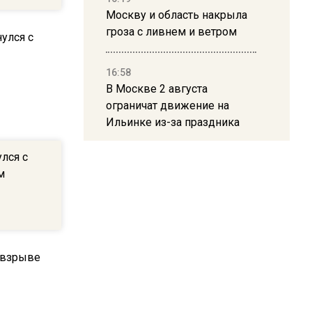
Москву и область накрыла
гроза с ливнем и ветром
16:58
В Москве 2 августа
ограничат движение на
Ильинке из-за праздника
лся с
15:33
м
Россиянам объяснили,
можно ли пользоваться
Telegram после обвинений
против Дурова
22:24
На Москву обрушится до 17
литров дождя на