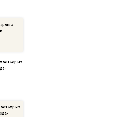
квадратный метр
13:50
взрыве
Опубликовано видео с
и
Коломенского хлебозавода:
пиццы валяются на полу
16:53
Роман Терюшков назвал
причину банкротства
«Химок»
13:27
В Подмосковье прекратили
гражданство 88 человек и
аннулировали 2600 ВНЖ
о четверых
ода»