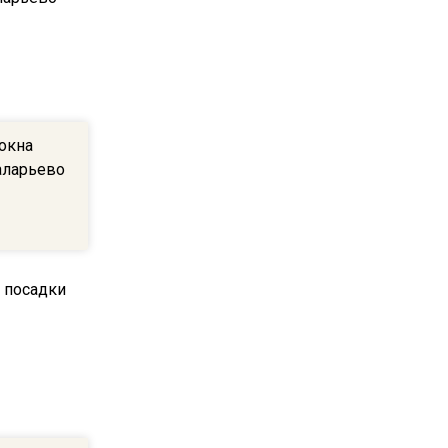
МЧС предупредило об
опасности купания при
перепаде температуры в 10
градусов
16:13
окна
В Подмосковье с 3 августа
аларьево
повысят тарифы на платные
парковки
14:34
Из-за ливня и грозы в
Москве могут отменить
рейсы
14:48
В ОП предложили ввести
допвыплату для россиян