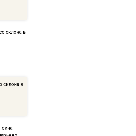
20:56
Сотрудники хлебозавода в
Балашихе массово
увольняются из-за жары в
цехах
22:07
Резкое похолодание с
грозами придет в
Подмосковье 21 июля
о склона в
18:05
Юрист Машаров объяснил,
как МРОТ влияет на
будущие пенсии
17:12