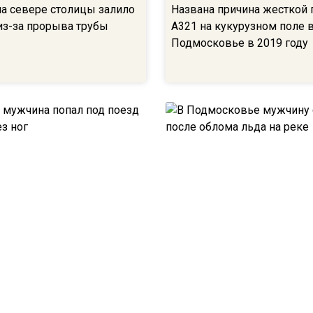
на севере столицы залило
Названа причина жесткой 
из-за прорыва трубы
А321 на кукурузном поле 
Подмосковье в 2019 году
мужчина попал под поезд
В Подмосковье мужчину с
без ног
после облома льда на рек