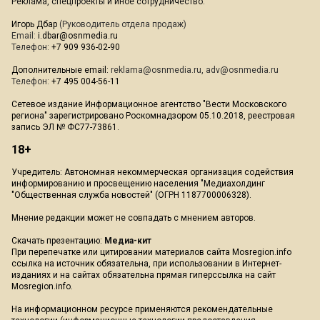
Реклама, спецпроекты и иное сотрудничество:
Игорь Дбар
(Руководитель отдела продаж)
Email:
i.dbar@osnmedia.ru
Телефон:
+7 909 936-02-90
Дополнительные email:
reklama@osnmedia.ru
,
adv@osnmedia.ru
Телефон:
+7 495 004-56-11
Сетевое издание Информационное агентство "Вести Московского
региона" зарегистрировано Роскомнадзором 05.10.2018, реестровая
запись ЭЛ № ФС77-73861.
18+
Учредитель: Автономная некоммерческая организация содействия
информированию и просвещению населения "Медиахолдинг
"Общественная служба новостей" (ОГРН 1187700006328).
Мнение редакции может не совпадать с мнением авторов.
Скачать презентацию:
Медиа-кит
При перепечатке или цитировании материалов сайта Mosregion.info
ссылка на источник обязательна, при использовании в Интернет-
изданиях и на сайтах обязательна прямая гиперссылка на сайт
Mosregion.info.
На информационном ресурсе применяются рекомендательные