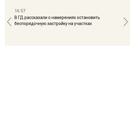
16:57
13:
В ГД рассказали о намерениях остановить
Соб
беспорядочную застройку на участках
пол