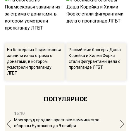
На блогера из Подмосковья
Российские блогеры Даша
заявили из-за стрима с
Корейка и Хилми Форкс
донатами, в котором
стали фигурантами дела о
усмотрели пропаганду
пропаганде ЛГБТ
ЛГБТ
ПОПУЛЯРНОЕ
16:10
13:
Мосгорсуд продлил арест экс-замминистра
Дим
обороны Булгакова до 9 ноября