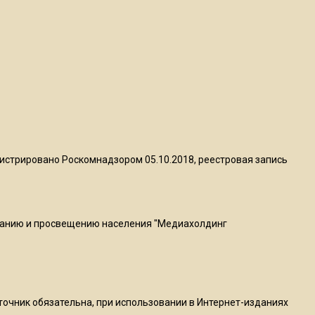
пиццы валяются на полу
16:53
Роман Терюшков назвал
причину банкротства
«Химок»
13:27
В Подмосковье прекратили
истрировано Роскомнадзором 05.10.2018, реестровая запись
гражданство 88 человек и
аннулировали 2600 ВНЖ
ванию и просвещению населения "Медиахолдинг
20:56
Сотрудники хлебозавода в
Балашихе массово
увольняются из-за жары в
цехах
сточник обязательна, при использовании в Интернет-изданиях