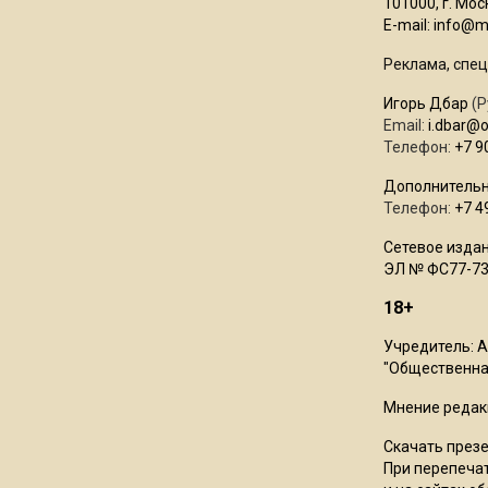
101000, г. Моск
E-mail:
info@mo
Реклама, спец
Игорь Дбар
(Р
Email:
i.dbar@
Телефон:
+7 9
Дополнительн
Телефон:
+7 4
Сетевое издан
ЭЛ № ФС77-73
18+
Учредитель: 
"Общественная
Мнение редак
Скачать през
При перепечат