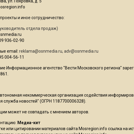
ва, ул. Покровка, д. 5
sregion.info
проекты и иное сотрудничество:
уководитель отдела продаж)
osnmedia.ru
09 936-02-90
ые email:
reklama@osnmedia.ru
,
adv@osnmedia.ru
95 004-56-11
ие Информационное агентство "Вести Московского региона" зарег
861.
Автономная некоммерческая организация содействия информиро
 служба новостей" (ОГРН 1187700006328).
ции может не совпадать с мнением авторов.
ентацию:
Медиа-кит
ке или цитировании материалов сайта Mosregion.info ссылка на и