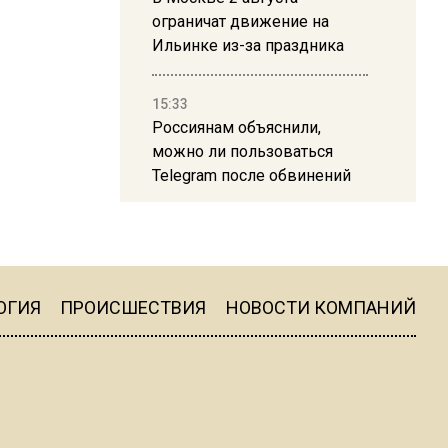
ограничат движение на
Ильинке из-за праздника
15:33
Россиянам объяснили,
можно ли пользоваться
Telegram после обвинений
против Дурова
22:24
На Москву обрушится до 17
литров дождя на
ОГИЯ
ПРОИСШЕСТВИЯ
НОВОСТИ КОМПАНИЙ
квадратный метр
13:50
Опубликовано видео с
Коломенского хлебозавода: