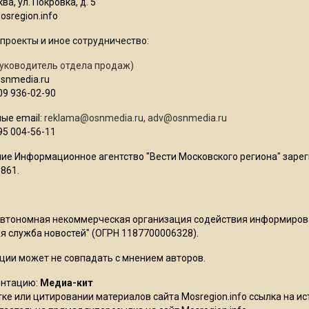
ва, ул. Покровка, д. 5
sregion.info
проекты и иное сотрудничество:
уководитель отдела продаж)
osnmedia.ru
09 936-02-90
ые email:
reklama@osnmedia.ru
,
adv@osnmedia.ru
95 004-56-11
ие Информационное агентство "Вести Московского региона" зарег
861.
Автономная некоммерческая организация содействия информиро
 служба новостей" (ОГРН 1187700006328).
ции может не совпадать с мнением авторов.
ентацию:
Медиа-кит
ке или цитировании материалов сайта Mosregion.info ссылка на и