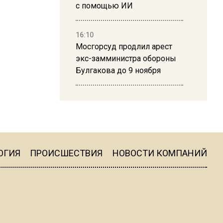
с помощью ИИ
16:10
Мосгорсуд продлил арест
экс-замминистра обороны
Булгакова до 9 ноября
13:50
Дима Билан ответил на
критику концерта в Москве
ОГИЯ
ПРОИСШЕСТВИЯ
НОВОСТИ КОМПАНИЙ
16:19
Москву и область накрыла
гроза с ливнем и ветром
16:58
В Москве 2 августа