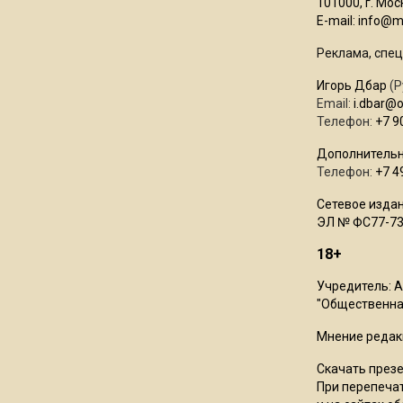
101000, г. Моск
E-mail:
info@mo
Реклама, спец
Игорь Дбар
(Р
Email:
i.dbar@
Телефон:
+7 9
Дополнительн
Телефон:
+7 4
Сетевое издан
ЭЛ № ФС77-73
18+
Учредитель: 
"Общественная
Мнение редак
Скачать през
При перепечат