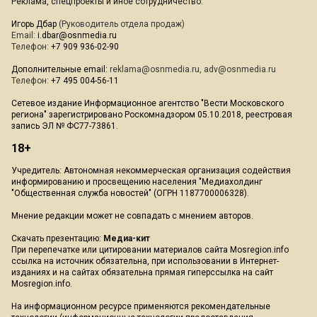
Реклама, спецпроекты и иное сотрудничество:
Игорь Дбар
(Руководитель отдела продаж)
Email:
i.dbar@osnmedia.ru
Телефон:
+7 909 936-02-90
Дополнительные email:
reklama@osnmedia.ru
,
adv@osnmedia.ru
Телефон:
+7 495 004-56-11
Сетевое издание Информационное агентство "Вести Московского
региона" зарегистрировано Роскомнадзором 05.10.2018, реестровая
запись ЭЛ № ФС77-73861.
18+
Учредитель: Автономная некоммерческая организация содействия
информированию и просвещению населения "Медиахолдинг
"Общественная служба новостей" (ОГРН 1187700006328).
Мнение редакции может не совпадать с мнением авторов.
Скачать презентацию:
Медиа-кит
При перепечатке или цитировании материалов сайта Mosregion.info
ссылка на источник обязательна, при использовании в Интернет-
изданиях и на сайтах обязательна прямая гиперссылка на сайт
Mosregion.info.
На информационном ресурсе применяются рекомендательные