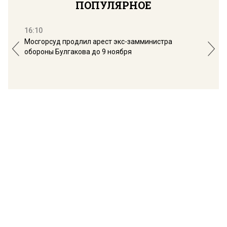
ПОПУЛЯРНОЕ
16:10
13:
Мосгорсуд продлил арест экс-замминистра
Дим
обороны Булгакова до 9 ноября