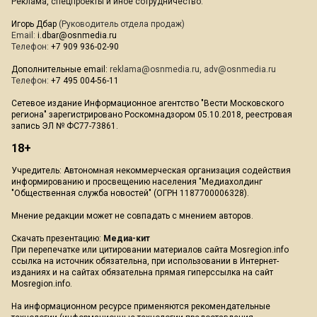
Реклама, спецпроекты и иное сотрудничество:
Игорь Дбар
(Руководитель отдела продаж)
Email:
i.dbar@osnmedia.ru
Телефон:
+7 909 936-02-90
Дополнительные email:
reklama@osnmedia.ru
,
adv@osnmedia.ru
Телефон:
+7 495 004-56-11
Сетевое издание Информационное агентство "Вести Московского
региона" зарегистрировано Роскомнадзором 05.10.2018, реестровая
запись ЭЛ № ФС77-73861.
18+
Учредитель: Автономная некоммерческая организация содействия
информированию и просвещению населения "Медиахолдинг
"Общественная служба новостей" (ОГРН 1187700006328).
Мнение редакции может не совпадать с мнением авторов.
Скачать презентацию:
Медиа-кит
При перепечатке или цитировании материалов сайта Mosregion.info
ссылка на источник обязательна, при использовании в Интернет-
изданиях и на сайтах обязательна прямая гиперссылка на сайт
Mosregion.info.
На информационном ресурсе применяются рекомендательные