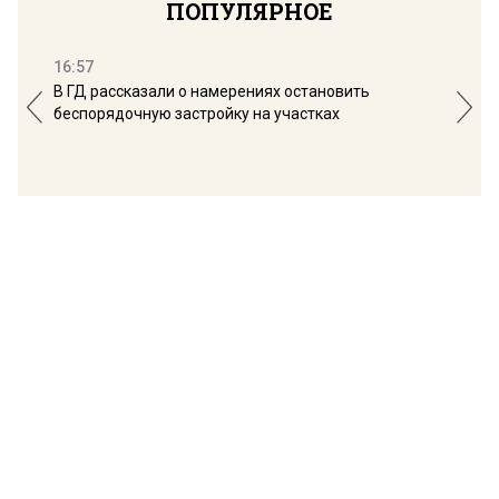
ПОПУЛЯРНОЕ
16:57
13:
В ГД рассказали о намерениях остановить
Соб
беспорядочную застройку на участках
пол