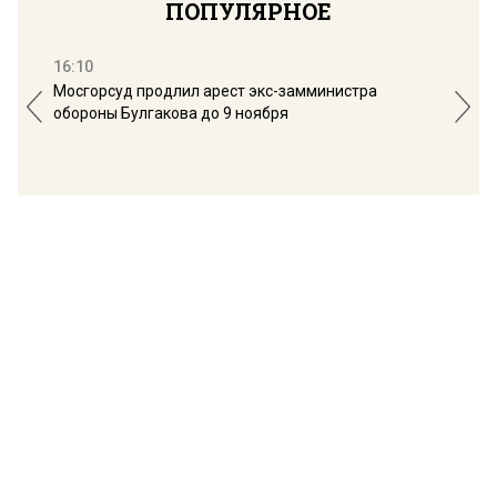
ПОПУЛЯРНОЕ
16:10
13:
Мосгорсуд продлил арест экс-замминистра
Дим
обороны Булгакова до 9 ноября