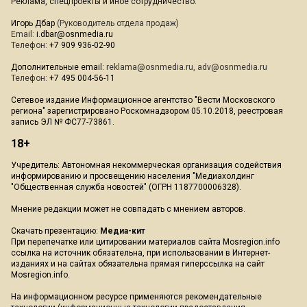
Реклама, спецпроекты и иное сотрудничество:
Игорь Дбар
(Руководитель отдела продаж)
Email:
i.dbar@osnmedia.ru
Телефон:
+7 909 936-02-90
Дополнительные email:
reklama@osnmedia.ru
,
adv@osnmedia.ru
Телефон:
+7 495 004-56-11
Сетевое издание Информационное агентство "Вести Московского
региона" зарегистрировано Роскомнадзором 05.10.2018, реестровая
запись ЭЛ № ФС77-73861.
18+
Учредитель: Автономная некоммерческая организация содействия
информированию и просвещению населения "Медиахолдинг
"Общественная служба новостей" (ОГРН 1187700006328).
Мнение редакции может не совпадать с мнением авторов.
Скачать презентацию:
Медиа-кит
При перепечатке или цитировании материалов сайта Mosregion.info
ссылка на источник обязательна, при использовании в Интернет-
изданиях и на сайтах обязательна прямая гиперссылка на сайт
Mosregion.info.
На информационном ресурсе применяются рекомендательные