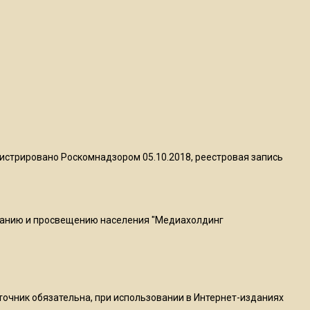
квадратный метр
13:50
Опубликовано видео с
Коломенского хлебозавода:
пиццы валяются на полу
16:53
Роман Терюшков назвал
истрировано Роскомнадзором 05.10.2018, реестровая запись
причину банкротства
«Химок»
ванию и просвещению населения "Медиахолдинг
13:27
В Подмосковье прекратили
гражданство 88 человек и
аннулировали 2600 ВНЖ
сточник обязательна, при использовании в Интернет-изданиях