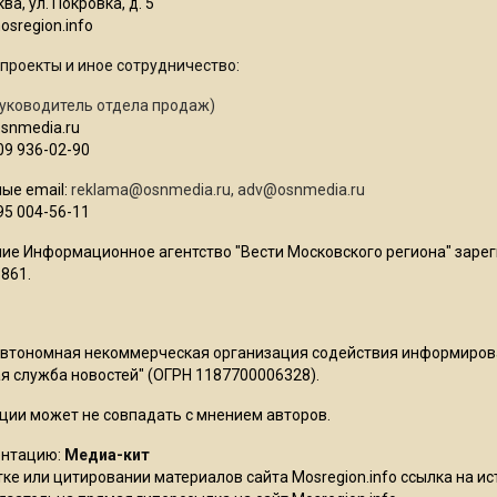
ва, ул. Покровка, д. 5
sregion.info
проекты и иное сотрудничество:
уководитель отдела продаж)
osnmedia.ru
09 936-02-90
ые email:
reklama@osnmedia.ru
,
adv@osnmedia.ru
95 004-56-11
ие Информационное агентство "Вести Московского региона" зарег
861.
Автономная некоммерческая организация содействия информиро
 служба новостей" (ОГРН 1187700006328).
ции может не совпадать с мнением авторов.
ентацию:
Медиа-кит
ке или цитировании материалов сайта Mosregion.info ссылка на и