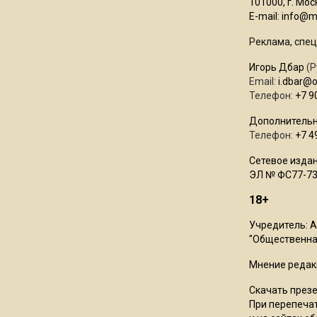
101000, г. Моск
E-mail:
info@mo
Реклама, спец
Игорь Дбар
(Р
Email:
i.dbar@
Телефон:
+7 9
Дополнительн
Телефон:
+7 4
Сетевое издан
ЭЛ № ФС77-73
18+
Учредитель: 
"Общественная
Мнение редак
Скачать през
При перепечат