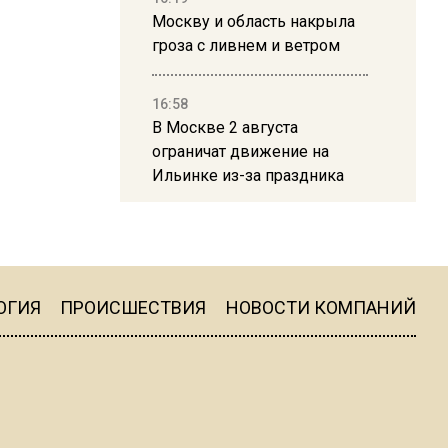
Москву и область накрыла
гроза с ливнем и ветром
16:58
В Москве 2 августа
ограничат движение на
Ильинке из-за праздника
15:33
Россиянам объяснили,
можно ли пользоваться
Telegram после обвинений
ОГИЯ
ПРОИСШЕСТВИЯ
НОВОСТИ КОМПАНИЙ
против Дурова
22:24
На Москву обрушится до 17
литров дождя на