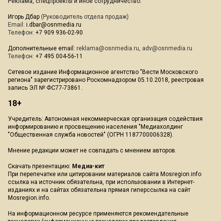
Реклама, спецпроекты и иное сотрудничество:
Игорь Дбар
(Руководитель отдела продаж)
Email:
i.dbar@osnmedia.ru
Телефон:
+7 909 936-02-90
Дополнительные email:
reklama@osnmedia.ru
,
adv@osnmedia.ru
Телефон:
+7 495 004-56-11
Сетевое издание Информационное агентство "Вести Московского
региона" зарегистрировано Роскомнадзором 05.10.2018, реестровая
запись ЭЛ № ФС77-73861.
18+
Учредитель: Автономная некоммерческая организация содействия
информированию и просвещению населения "Медиахолдинг
"Общественная служба новостей" (ОГРН 1187700006328).
Мнение редакции может не совпадать с мнением авторов.
Скачать презентацию:
Медиа-кит
При перепечатке или цитировании материалов сайта Mosregion.info
ссылка на источник обязательна, при использовании в Интернет-
изданиях и на сайтах обязательна прямая гиперссылка на сайт
Mosregion.info.
На информационном ресурсе применяются рекомендательные