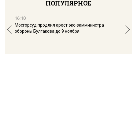
ПОПУЛЯРНОЕ
16:10
13:
Мосгорсуд продлил арест экс-замминистра
Дим
обороны Булгакова до 9 ноября