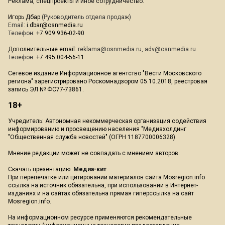
Реклама, спецпроекты и иное сотрудничество:
Игорь Дбар
(Руководитель отдела продаж)
Email:
i.dbar@osnmedia.ru
Телефон:
+7 909 936-02-90
Дополнительные email:
reklama@osnmedia.ru
,
adv@osnmedia.ru
Телефон:
+7 495 004-56-11
Сетевое издание Информационное агентство "Вести Московского
региона" зарегистрировано Роскомнадзором 05.10.2018, реестровая
запись ЭЛ № ФС77-73861.
18+
Учредитель: Автономная некоммерческая организация содействия
информированию и просвещению населения "Медиахолдинг
"Общественная служба новостей" (ОГРН 1187700006328).
Мнение редакции может не совпадать с мнением авторов.
Скачать презентацию:
Медиа-кит
При перепечатке или цитировании материалов сайта Mosregion.info
ссылка на источник обязательна, при использовании в Интернет-
изданиях и на сайтах обязательна прямая гиперссылка на сайт
Mosregion.info.
На информационном ресурсе применяются рекомендательные