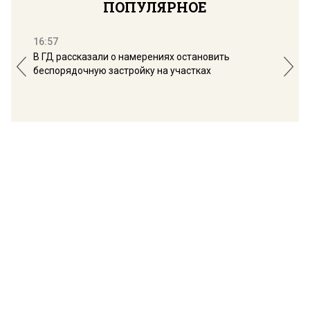
ПОПУЛЯРНОЕ
16:57
13:
В ГД рассказали о намерениях остановить
Соб
беспорядочную застройку на участках
пол