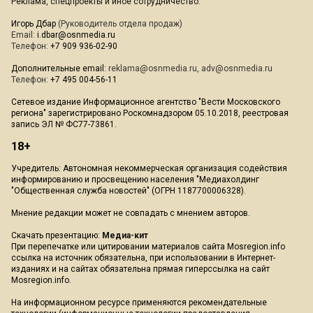
Реклама, спецпроекты и иное сотрудничество:
Игорь Дбар
(Руководитель отдела продаж)
Email:
i.dbar@osnmedia.ru
Телефон:
+7 909 936-02-90
Дополнительные email:
reklama@osnmedia.ru
,
adv@osnmedia.ru
Телефон:
+7 495 004-56-11
Сетевое издание Информационное агентство "Вести Московского
региона" зарегистрировано Роскомнадзором 05.10.2018, реестровая
запись ЭЛ № ФС77-73861.
18+
Учредитель: Автономная некоммерческая организация содействия
информированию и просвещению населения "Медиахолдинг
"Общественная служба новостей" (ОГРН 1187700006328).
Мнение редакции может не совпадать с мнением авторов.
Скачать презентацию:
Медиа-кит
При перепечатке или цитировании материалов сайта Mosregion.info
ссылка на источник обязательна, при использовании в Интернет-
изданиях и на сайтах обязательна прямая гиперссылка на сайт
Mosregion.info.
На информационном ресурсе применяются рекомендательные