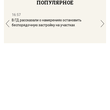
ПОПУЛЯРНОЕ
16:57
13:
В ГД рассказали о намерениях остановить
Соб
беспорядочную застройку на участках
пол