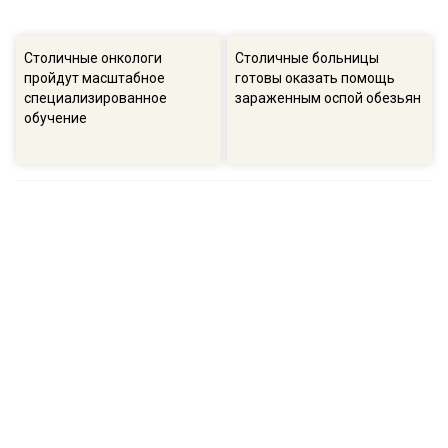
Столичные онкологи
Столичные больницы
пройдут масштабное
готовы оказать помощь
специализированное
зараженным оспой обезьян
обучение
ПОПУЛЯРНОЕ
16:57
13:
В ГД рассказали о намерениях остановить
Соб
беспорядочную застройку на участках
пол