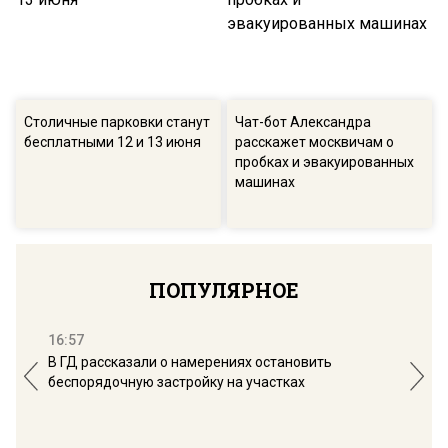
Столичные парковки станут
Чат-бот Александра
бесплатными 12 и 13 июня
расскажет москвичам о
пробках и эвакуированных
машинах
ПОПУЛЯРНОЕ
16:57
13:
В ГД рассказали о намерениях остановить
Соб
беспорядочную застройку на участках
пол