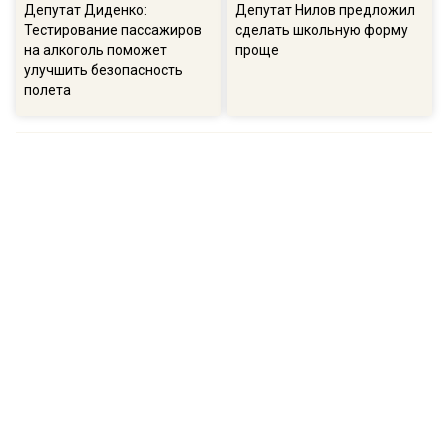
Депутат Диденко:
Депутат Нилов предложил
Тестирование пассажиров
сделать школьную форму
на алкоголь поможет
проще
улучшить безопасность
полета
ПОПУЛЯРНОЕ
16:57
13:
В ГД рассказали о намерениях остановить
Соб
беспорядочную застройку на участках
пол