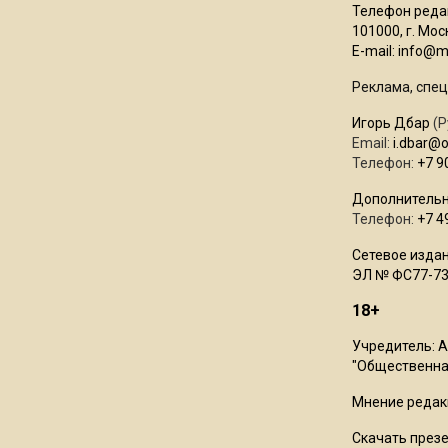
Телефон редак
101000, г. Моск
E-mail:
info@mo
Реклама, спец
Игорь Дбар
(Р
Email:
i.dbar@
Телефон:
+7 9
Дополнительн
Телефон:
+7 4
Сетевое издан
ЭЛ № ФС77-73
18+
Учредитель: 
"Общественная
Мнение редак
Скачать през