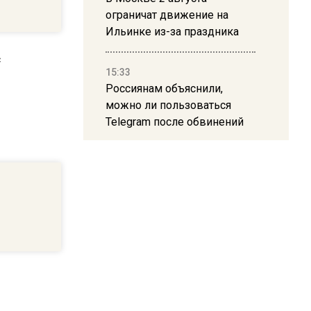
ограничат движение на
Ильинке из-за праздника
15:33
Россиянам объяснили,
можно ли пользоваться
Telegram после обвинений
против Дурова
22:24
На Москву обрушится до 17
литров дождя на
квадратный метр
13:50
Опубликовано видео с
Коломенского хлебозавода: