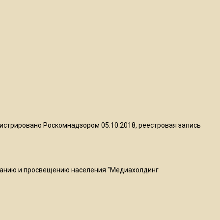
22:07
Резкое похолодание с
грозами придет в
Подмосковье 21 июля
18:05
Юрист Машаров объяснил,
как МРОТ влияет на
будущие пенсии
истрировано Роскомнадзором 05.10.2018, реестровая запись
17:12
МЧС предупредило об
опасности купания при
ванию и просвещению населения "Медиахолдинг
перепаде температуры в 10
градусов