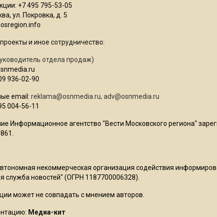
ции: +7 495 795-53-05
ва, ул. Покровка, д. 5
sregion.info
проекты и иное сотрудничество:
уководитель отдела продаж)
osnmedia.ru
09 936-02-90
ые email:
reklama@osnmedia.ru
,
adv@osnmedia.ru
95 004-56-11
ие Информационное агентство "Вести Московского региона" зарег
861.
Автономная некоммерческая организация содействия информиро
 служба новостей" (ОГРН 1187700006328).
ции может не совпадать с мнением авторов.
ентацию:
Медиа-кит