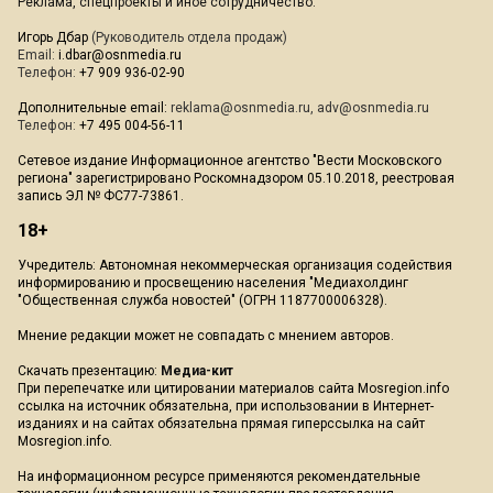
Реклама, спецпроекты и иное сотрудничество:
Игорь Дбар
(Руководитель отдела продаж)
Email:
i.dbar@osnmedia.ru
Телефон:
+7 909 936-02-90
Дополнительные email:
reklama@osnmedia.ru
,
adv@osnmedia.ru
Телефон:
+7 495 004-56-11
Сетевое издание Информационное агентство "Вести Московского
региона" зарегистрировано Роскомнадзором 05.10.2018, реестровая
запись ЭЛ № ФС77-73861.
18+
Учредитель: Автономная некоммерческая организация содействия
информированию и просвещению населения "Медиахолдинг
"Общественная служба новостей" (ОГРН 1187700006328).
Мнение редакции может не совпадать с мнением авторов.
Скачать презентацию:
Медиа-кит
При перепечатке или цитировании материалов сайта Mosregion.info
ссылка на источник обязательна, при использовании в Интернет-
изданиях и на сайтах обязательна прямая гиперссылка на сайт
Mosregion.info.
На информационном ресурсе применяются рекомендательные