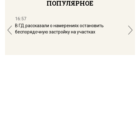
ПОПУЛЯРНОЕ
16:57
13:
В ГД рассказали о намерениях остановить
Соб
беспорядочную застройку на участках
пол