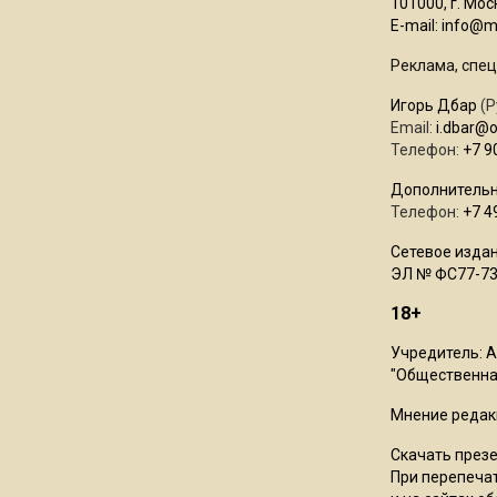
101000, г. Моск
E-mail:
info@mo
Реклама, спец
Игорь Дбар
(Р
Email:
i.dbar@
Телефон:
+7 9
Дополнительн
Телефон:
+7 4
Сетевое издан
ЭЛ № ФС77-73
18+
Учредитель: 
"Общественная
Мнение редак
Скачать през
При перепечат