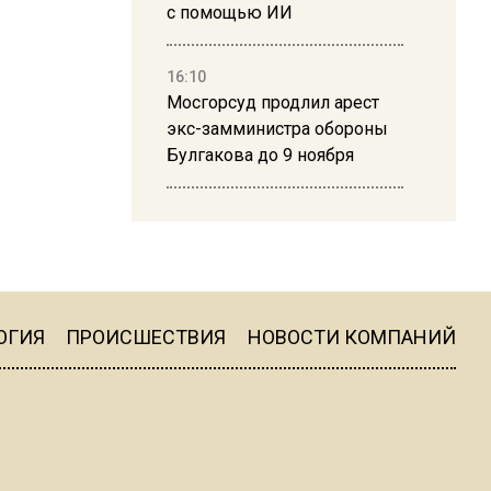
с помощью ИИ
16:10
Мосгорсуд продлил арест
экс-замминистра обороны
Булгакова до 9 ноября
13:50
Дима Билан ответил на
критику концерта в Москве
ОГИЯ
ПРОИСШЕСТВИЯ
НОВОСТИ КОМПАНИЙ
16:19
Москву и область накрыла
гроза с ливнем и ветром
16:58
В Москве 2 августа