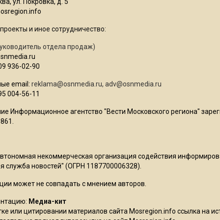
ва, ул. Покровка, д. 5
sregion.info
проекты и иное сотрудничество:
уководитель отдела продаж)
osnmedia.ru
09 936-02-90
ые email:
reklama@osnmedia.ru
,
adv@osnmedia.ru
95 004-56-11
ие Информационное агентство "Вести Московского региона" зарег
861.
Автономная некоммерческая организация содействия информиро
 служба новостей" (ОГРН 1187700006328).
ции может не совпадать с мнением авторов.
ентацию:
Медиа-кит
ке или цитировании материалов сайта Mosregion.info ссылка на и