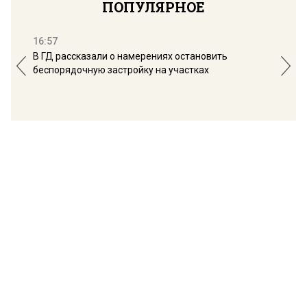
ПОПУЛЯРНОЕ
16:57
13:
В ГД рассказали о намерениях остановить
Соб
беспорядочную застройку на участках
пол