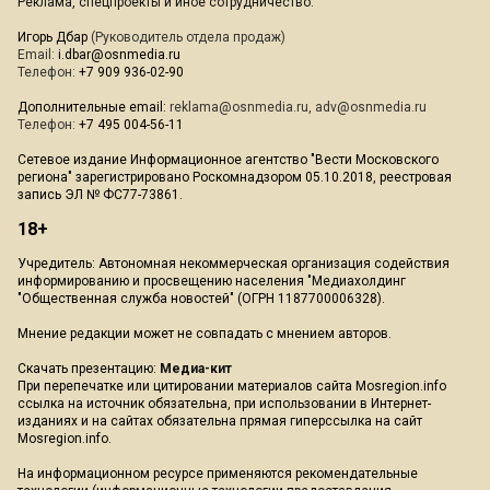
Реклама, спецпроекты и иное сотрудничество:
Игорь Дбар
(Руководитель отдела продаж)
Email:
i.dbar@osnmedia.ru
Телефон:
+7 909 936-02-90
Дополнительные email:
reklama@osnmedia.ru
,
adv@osnmedia.ru
Телефон:
+7 495 004-56-11
Сетевое издание Информационное агентство "Вести Московского
региона" зарегистрировано Роскомнадзором 05.10.2018, реестровая
запись ЭЛ № ФС77-73861.
18+
Учредитель: Автономная некоммерческая организация содействия
информированию и просвещению населения "Медиахолдинг
"Общественная служба новостей" (ОГРН 1187700006328).
Мнение редакции может не совпадать с мнением авторов.
Скачать презентацию:
Медиа-кит
При перепечатке или цитировании материалов сайта Mosregion.info
ссылка на источник обязательна, при использовании в Интернет-
изданиях и на сайтах обязательна прямая гиперссылка на сайт
Mosregion.info.
На информационном ресурсе применяются рекомендательные