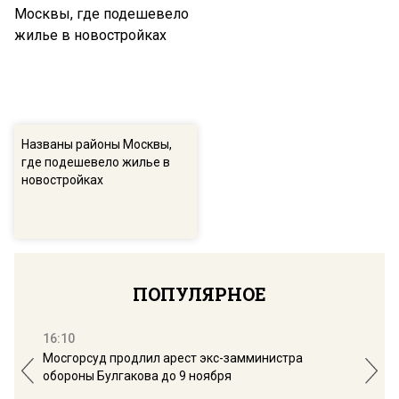
Названы районы Москвы,
где подешевело жилье в
новостройках
ПОПУЛЯРНОЕ
16:10
13:
Мосгорсуд продлил арест экс-замминистра
Дим
обороны Булгакова до 9 ноября