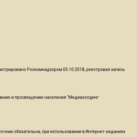
пиццы валяются на полу
16:53
Роман Терюшков назвал
причину банкротства
«Химок»
13:27
В Подмосковье прекратили
истрировано Роскомнадзором 05.10.2018, реестровая запись
гражданство 88 человек и
аннулировали 2600 ВНЖ
ванию и просвещению населения "Медиахолдинг
20:56
Сотрудники хлебозавода в
Балашихе массово
увольняются из-за жары в
цехах
сточник обязательна, при использовании в Интернет-изданиях