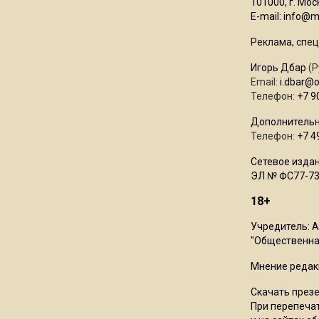
101000, г. Моск
E-mail:
info@mo
Реклама, спец
Игорь Дбар
(Р
Email:
i.dbar@
Телефон:
+7 9
Дополнительн
Телефон:
+7 4
Сетевое издан
ЭЛ № ФС77-73
18+
Учредитель: 
"Общественная
Мнение редак
Скачать през
При перепечат