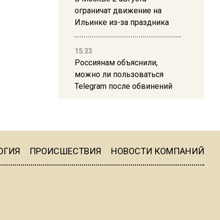
ограничат движение на
Ильинке из-за праздника
15:33
Россиянам объяснили,
можно ли пользоваться
Telegram после обвинений
против Дурова
22:24
На Москву обрушится до 17
литров дождя на
ОГИЯ
ПРОИСШЕСТВИЯ
НОВОСТИ КОМПАНИЙ
квадратный метр
13:50
Опубликовано видео с
Коломенского хлебозавода: