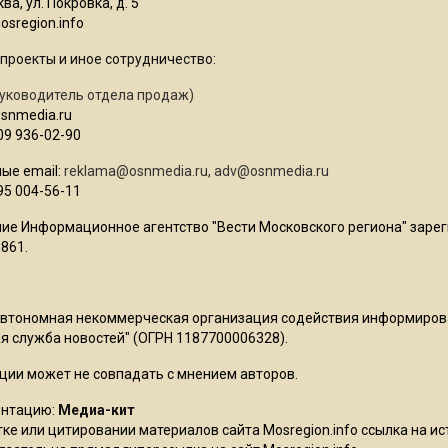
ва, ул. Покровка, д. 5
sregion.info
проекты и иное сотрудничество:
уководитель отдела продаж)
osnmedia.ru
09 936-02-90
ые email:
reklama@osnmedia.ru
,
adv@osnmedia.ru
95 004-56-11
ие Информационное агентство "Вести Московского региона" зарег
861.
Автономная некоммерческая организация содействия информиро
 служба новостей" (ОГРН 1187700006328).
ции может не совпадать с мнением авторов.
ентацию:
Медиа-кит
ке или цитировании материалов сайта Mosregion.info ссылка на и