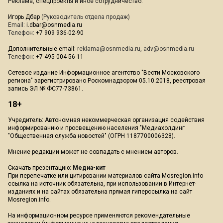
Реклама, спецпроекты и иное сотрудничество:
Игорь Дбар
(Руководитель отдела продаж)
Email:
i.dbar@osnmedia.ru
Телефон:
+7 909 936-02-90
Дополнительные email:
reklama@osnmedia.ru
,
adv@osnmedia.ru
Телефон:
+7 495 004-56-11
Сетевое издание Информационное агентство "Вести Московского
региона" зарегистрировано Роскомнадзором 05.10.2018, реестровая
запись ЭЛ № ФС77-73861.
18+
Учредитель: Автономная некоммерческая организация содействия
информированию и просвещению населения "Медиахолдинг
"Общественная служба новостей" (ОГРН 1187700006328).
Мнение редакции может не совпадать с мнением авторов.
Скачать презентацию:
Медиа-кит
При перепечатке или цитировании материалов сайта Mosregion.info
ссылка на источник обязательна, при использовании в Интернет-
изданиях и на сайтах обязательна прямая гиперссылка на сайт
Mosregion.info.
На информационном ресурсе применяются рекомендательные