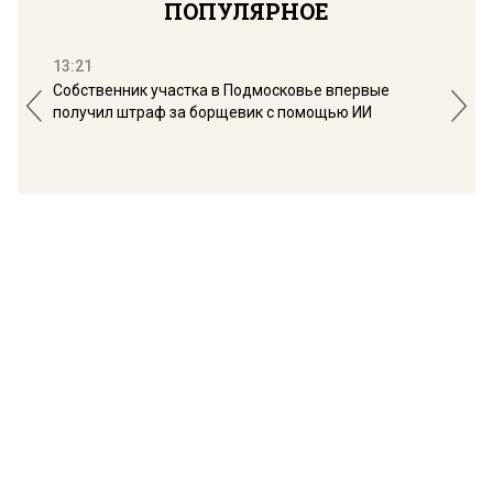
ПОПУЛЯРНОЕ
13:21
16:
Собственник участка в Подмосковье впервые
Мос
получил штраф за борщевик с помощью ИИ
обо