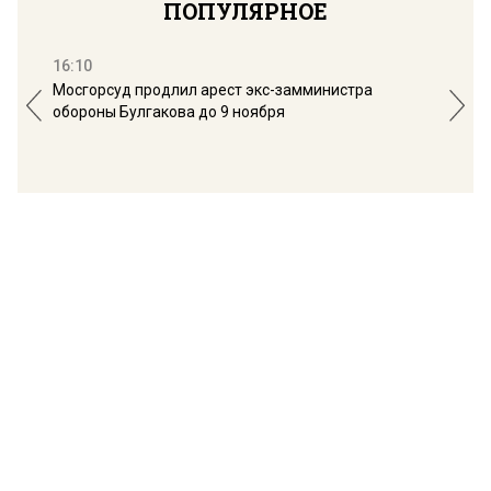
ПОПУЛЯРНОЕ
16:10
13:
Мосгорсуд продлил арест экс-замминистра
Дим
обороны Булгакова до 9 ноября