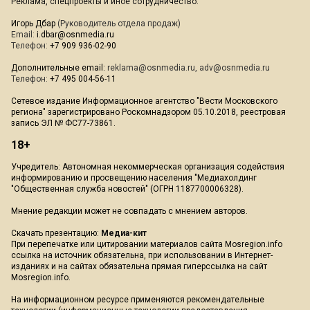
Реклама, спецпроекты и иное сотрудничество:
Игорь Дбар
(Руководитель отдела продаж)
Email:
i.dbar@osnmedia.ru
Телефон:
+7 909 936-02-90
Дополнительные email:
reklama@osnmedia.ru
,
adv@osnmedia.ru
Телефон:
+7 495 004-56-11
Сетевое издание Информационное агентство "Вести Московского
региона" зарегистрировано Роскомнадзором 05.10.2018, реестровая
запись ЭЛ № ФС77-73861.
18+
Учредитель: Автономная некоммерческая организация содействия
информированию и просвещению населения "Медиахолдинг
"Общественная служба новостей" (ОГРН 1187700006328).
Мнение редакции может не совпадать с мнением авторов.
Скачать презентацию:
Медиа-кит
При перепечатке или цитировании материалов сайта Mosregion.info
ссылка на источник обязательна, при использовании в Интернет-
изданиях и на сайтах обязательна прямая гиперссылка на сайт
Mosregion.info.
На информационном ресурсе применяются рекомендательные