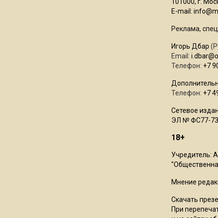
101000, г. Моск
E-mail:
info@mo
Реклама, спец
Игорь Дбар
(Р
Email:
i.dbar@
Телефон:
+7 9
Дополнительн
Телефон:
+7 4
Сетевое издан
ЭЛ № ФС77-73
18+
Учредитель: 
"Общественная
Мнение редак
Скачать през
При перепечат