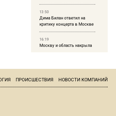
13:50
Дима Билан ответил на
критику концерта в Москве
16:19
Москву и область накрыла
гроза с ливнем и ветром
16:58
В Москве 2 августа
ограничат движение на
ОГИЯ
ПРОИСШЕСТВИЯ
НОВОСТИ КОМПАНИЙ
Ильинке из-за праздника
15:33
Россиянам объяснили,
можно ли пользоваться