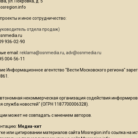
ва, ул. Покровка, д. 5
sregion.info
проекты и иное сотрудничество:
уководитель отдела продаж)
osnmedia.ru
09 936-02-90
ые email:
reklama@osnmedia.ru
,
adv@osnmedia.ru
95 004-56-11
ие Информационное агентство "Вести Московского региона" зарег
861.
Автономная некоммерческая организация содействия информиро
 служба новостей" (ОГРН 1187700006328).
ции может не совпадать с мнением авторов.
ентацию:
Медиа-кит
ке или цитировании материалов сайта Mosregion.info ссылка на и