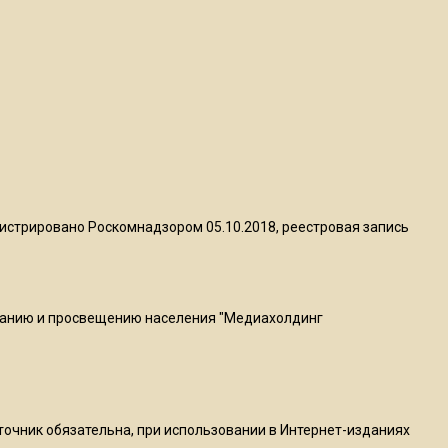
Telegram после обвинений
против Дурова
22:24
На Москву обрушится до 17
литров дождя на
квадратный метр
13:50
истрировано Роскомнадзором 05.10.2018, реестровая запись
Опубликовано видео с
Коломенского хлебозавода:
пиццы валяются на полу
ванию и просвещению населения "Медиахолдинг
16:53
Роман Терюшков назвал
причину банкротства
«Химок»
сточник обязательна, при использовании в Интернет-изданиях