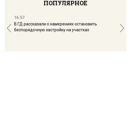
ПОПУЛЯРНОЕ
16:57
13:
В ГД рассказали о намерениях остановить
Соб
беспорядочную застройку на участках
пол