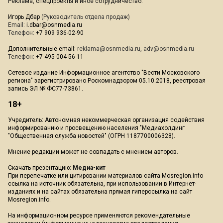
Реклама, спецпроекты и иное сотрудничество:
Игорь Дбар
(Руководитель отдела продаж)
Email:
i.dbar@osnmedia.ru
Телефон:
+7 909 936-02-90
Дополнительные email:
reklama@osnmedia.ru
,
adv@osnmedia.ru
Телефон:
+7 495 004-56-11
Сетевое издание Информационное агентство "Вести Московского
региона" зарегистрировано Роскомнадзором 05.10.2018, реестровая
запись ЭЛ № ФС77-73861.
18+
Учредитель: Автономная некоммерческая организация содействия
информированию и просвещению населения "Медиахолдинг
"Общественная служба новостей" (ОГРН 1187700006328).
Мнение редакции может не совпадать с мнением авторов.
Скачать презентацию:
Медиа-кит
При перепечатке или цитировании материалов сайта Mosregion.info
ссылка на источник обязательна, при использовании в Интернет-
изданиях и на сайтах обязательна прямая гиперссылка на сайт
Mosregion.info.
На информационном ресурсе применяются рекомендательные