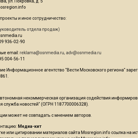
ва, ул. Покровка, д. 5
sregion.info
проекты и иное сотрудничество:
уководитель отдела продаж)
osnmedia.ru
09 936-02-90
ые email:
reklama@osnmedia.ru
,
adv@osnmedia.ru
95 004-56-11
ие Информационное агентство "Вести Московского региона" зарег
861.
Автономная некоммерческая организация содействия информиро
 служба новостей" (ОГРН 1187700006328).
ции может не совпадать с мнением авторов.
ентацию:
Медиа-кит
ке или цитировании материалов сайта Mosregion.info ссылка на и