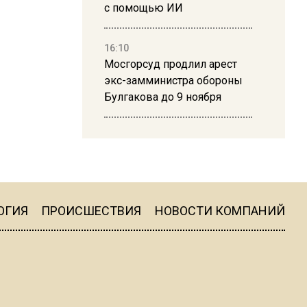
с помощью ИИ
16:10
Мосгорсуд продлил арест
экс-замминистра обороны
Булгакова до 9 ноября
13:50
Дима Билан ответил на
критику концерта в Москве
ОГИЯ
ПРОИСШЕСТВИЯ
НОВОСТИ КОМПАНИЙ
16:19
Москву и область накрыла
гроза с ливнем и ветром
16:58
В Москве 2 августа