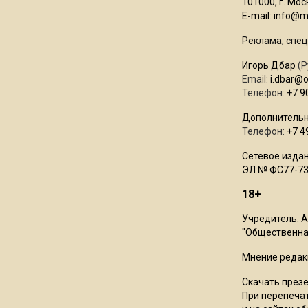
101000, г. Моск
E-mail:
info@mo
Реклама, спец
Игорь Дбар
(Р
Email:
i.dbar@
Телефон:
+7 9
Дополнительн
Телефон:
+7 4
Сетевое издан
ЭЛ № ФС77-73
18+
Учредитель: 
"Общественная
Мнение редак
Скачать през
При перепечат