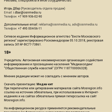
Реклама, спецпроекты и иное сотрудничество:
Игорь Дбар
(Руководитель отдела продаж)
Email:
i.dbar@osnmedia.ru
Телефон:
+7 909 936-02-90
Дополнительные email:
reklama@osnmedia.ru
,
adv@osnmedia.ru
Телефон:
+7 495 004-56-11
Сетевое издание Информационное агентство "Вести Московского
региона" зарегистрировано Роскомнадзором 05.10.2018, реестровая
запись ЭЛ № ФС77-73861.
18+
Учредитель: Автономная некоммерческая организация содействия
информированию и просвещению населения "Медиахолдинг
"Общественная служба новостей" (ОГРН 1187700006328).
Мнение редакции может не совпадать с мнением авторов.
Скачать презентацию:
Медиа-кит
При перепечатке или цитировании материалов сайта Mosregion.info
ссылка на источник обязательна, при использовании в Интернет-
изданиях и на сайтах обязательна прямая гиперссылка на сайт
Mosregion.info.
На информационном ресурсе применяются рекомендательные