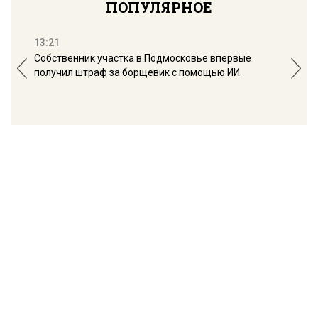
ПОПУЛЯРНОЕ
13:21
16:
Собственник участка в Подмосковье впервые
Мос
получил штраф за борщевик с помощью ИИ
обо